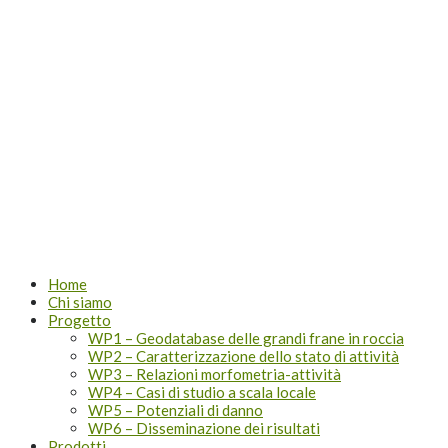
Lombardia
Home
Chi siamo
Progetto
WP1 – Geodatabase delle grandi frane in roccia
WP2 – Caratterizzazione dello stato di attività
WP3 – Relazioni morfometria-attività
WP4 – Casi di studio a scala locale
WP5 – Potenziali di danno
WP6 – Disseminazione dei risultati
Prodotti