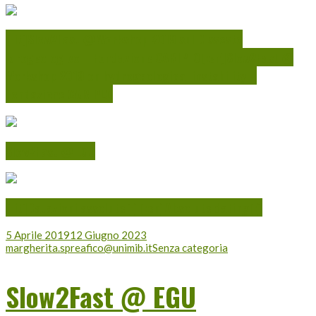
[:it]Slow2Fast @ Workshop 2019 sul Dissesto
Idrogeologico – Fondazione CARIPLO[:en]Slow2Fast @
Workshop 2019 on hydrogeological instability –
Fondazione CARIPLO
Slow2Fast @ EGU
[:it]Datazioni assolute[:][:en]Absolute dating[:]
5 Aprile 2019
12 Giugno 2023
margherita.spreafico@unimib.it
Senza categoria
Slow2Fast @ EGU