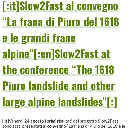
[:it]Slow2Fast al convegno
“La frana di Piuro del 1618
e le grandi frane
alpine”[:en]Slow2Fast at
the conference “The 1618
Piuro landslide and other
large alpine landslides”[:]
[:it]Venerdì 24 agosto i primi risultati del progetto Slow2Fast
sono stati presentati al convegno “La frana di Piuro del 1618 e le