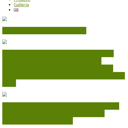
Galleria
Workshop finale del progetto Slow2fast
Slow-to-fast transition of giant creeping rockslides
modulated by undrained loading in basal shear
zones[:en]Slow-to-fast transition of giant creeping
rockslides modulated by undrained loading in basal shear
zones.
[:it]Mid-term workshop: metodi innovativi per lo studio
delle tendenze evolutive di grandi frane lente in
roccia[:en]Mid-term workshop[:]