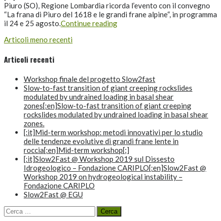
Piuro (SO), Regione Lombardia ricorda l’evento con il convegno
“La frana di Piuro del 1618 e le grandi frane alpine“, in programma
il 24 e 25 agosto.
Continue reading
Navigazione
Articoli meno recenti
articoli
Articoli recenti
Workshop finale del progetto Slow2fast
Slow-to-fast transition of giant creeping rockslides
modulated by undrained loading in basal shear
zones[:en]Slow-to-fast transition of giant creeping
rockslides modulated by undrained loading in basal shear
zones.
[:it]Mid-term workshop: metodi innovativi per lo studio
delle tendenze evolutive di grandi frane lente in
roccia[:en]Mid-term workshop[:]
[:it]Slow2Fast @ Workshop 2019 sul Dissesto
Idrogeologico – Fondazione CARIPLO[:en]Slow2Fast @
Workshop 2019 on hydrogeological instability –
Fondazione CARIPLO
Slow2Fast @ EGU
Ricerca
per: