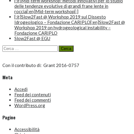
[:it]Mid-term workshop: metodi innovativi per lo studio
delle tendenze evolutive di grandi frane lente in
roccia[:en]Mid-term workshop[:]
[:it]Slow2Fast @ Workshop 2019 sul Dissesto
Idrogeologico – Fondazione CARIPLO[:en]Slow2Fast @
Workshop 2019 on hydrogeological instability –
Fondazione CARIPLO
Slow2Fast @ EGU
Ricerca
per:
Con il contributo di:
Grant 2016-0757
Meta
Accedi
Feed dei contenuti
Feed dei commenti
WordPress.org
Pagine
Accessibilità