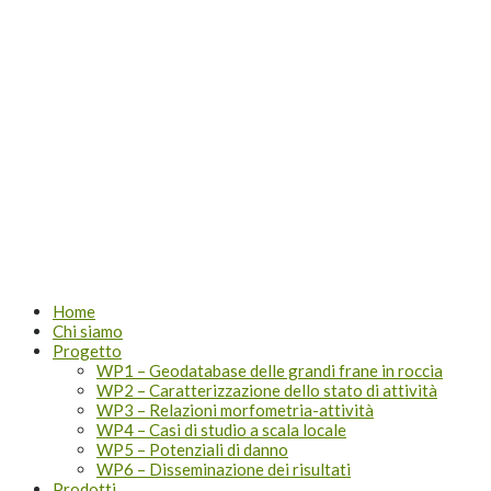
Lombardia
Home
Chi siamo
Progetto
WP1 – Geodatabase delle grandi frane in roccia
WP2 – Caratterizzazione dello stato di attività
WP3 – Relazioni morfometria-attività
WP4 – Casi di studio a scala locale
WP5 – Potenziali di danno
WP6 – Disseminazione dei risultati
Prodotti