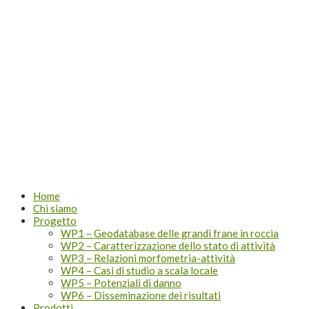
Lombardia
Home
Chi siamo
Progetto
WP1 – Geodatabase delle grandi frane in roccia
WP2 – Caratterizzazione dello stato di attività
WP3 – Relazioni morfometria-attività
WP4 – Casi di studio a scala locale
WP5 – Potenziali di danno
WP6 – Disseminazione dei risultati
Prodotti