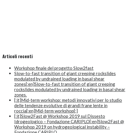
Articoli recenti
Workshop finale del progetto Slow2fast
Slow-to-fast transition of giant creeping rockslides
modulated by undrained loading in basal shear
zones[:en]Slow-to-fast transition of giant creeping
rockslides modulated by undrained loading in basal shear
zones.
[:it]Mid-term workshop: metodi innovativi per lo studio
delle tendenze evolutive di grandi frane lente in
roccia[:en]Mid-term workshop[:]
[:it]Slow2Fast @ Workshop 2019 sul Dissesto
Idrogeologico – Fondazione CARIPLO[:en]Slow2Fast @
Workshop 2019 on hydrogeological instability –
Fondazione CARIPLO