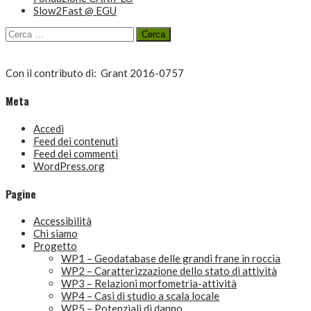
Slow2Fast @ EGU
Ricerca
per:
Con il contributo di:
Grant 2016-0757
Meta
Accedi
Feed dei contenuti
Feed dei commenti
WordPress.org
Pagine
Accessibilità
Chi siamo
Progetto
WP1 – Geodatabase delle grandi frane in roccia
WP2 – Caratterizzazione dello stato di attività
WP3 – Relazioni morfometria-attività
WP4 – Casi di studio a scala locale
WP5 – Potenziali di danno