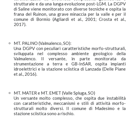
strutturale e da una lunga evoluzione post-LGM. La DGPV
di Saline viene monitorato con diverse tecniche e ospita la
frana del Ruinon, una grave minaccia per la valle e per il
comune di Bormio (Agliardi et al., 2001; Crosta et al.,
2017).
MT. PALINO (Valmalenco, SO):
Una DGPV con peculiari caratteristiche morfo-strutturali,
sviluppata nel complesso ambiente geologico della
Valmalenco. Il versante, in parte monitorata da
strumentazione a terra e GB-InSAR, ospita impianti
idroelettrici e la stazione sciistica di Lanzada (Delle Piane
et al., 2016).
MT. MATER e MT. EMET (Valle Spluga, SO)
Un versante molto complesso, che ospita due instabilità
con caratteristiche, meccanismi e stili di attività morfo-
strutturali molto diversi. Il comune di Madesimo e la
stazione sciistica sono a rischio.