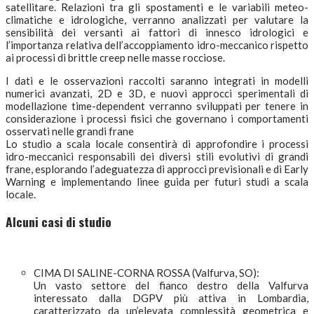
satellitare. Relazioni tra gli spostamenti e le variabili meteo-
climatiche e idrologiche, verranno analizzati per valutare la
sensibilità dei versanti ai fattori di innesco idrologici e
l’importanza relativa dell’accoppiamento idro-meccanico rispetto
ai processi di brittle creep nelle masse rocciose.
I dati e le osservazioni raccolti saranno integrati in modelli
numerici avanzati, 2D e 3D, e nuovi approcci sperimentali di
modellazione time-dependent verranno sviluppati per tenere in
considerazione i processi fisici che governano i comportamenti
osservati nelle grandi frane
Lo studio a scala locale consentirà di approfondire i processi
idro-meccanici responsabili dei diversi stili evolutivi di grandi
frane, esplorando l’adeguatezza di approcci previsionali e di Early
Warning e implementando linee guida per futuri studi a scala
locale.
Alcuni casi di studio
CIMA DI SALINE-CORNA ROSSA (Valfurva, SO):
Un vasto settore del fianco destro della Valfurva
interessato dalla DGPV più attiva in Lombardia,
caratterizzato da un’elevata complessità geometrica e