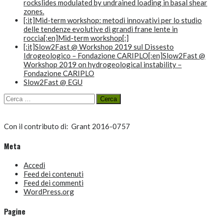
rockslides modulated by undrained loading in basal shear
zones.
[:it]Mid-term workshop: metodi innovativi per lo studio
delle tendenze evolutive di grandi frane lente in
roccia[:en]Mid-term workshop[:]
[:it]Slow2Fast @ Workshop 2019 sul Dissesto
Idrogeologico – Fondazione CARIPLO[:en]Slow2Fast @
Workshop 2019 on hydrogeological instability –
Fondazione CARIPLO
Slow2Fast @ EGU
Ricerca
per:
Con il contributo di:
Grant 2016-0757
Meta
Accedi
Feed dei contenuti
Feed dei commenti
WordPress.org
Pagine