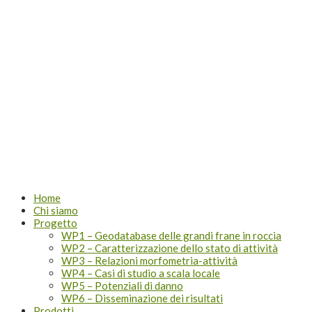
Lombardia
Home
Chi siamo
Progetto
WP1 – Geodatabase delle grandi frane in roccia
WP2 – Caratterizzazione dello stato di attività
WP3 – Relazioni morfometria-attività
WP4 – Casi di studio a scala locale
WP5 – Potenziali di danno
WP6 – Disseminazione dei risultati
Prodotti