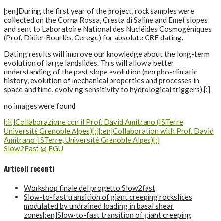
[:en]During the first year of the project, rock samples were
collected on the Corna Rossa, Cresta di Saline and Emet slopes
and sent to Laboratoire National des Nucléides Cosmogéniques
(Prof. Didier Bourlès, Cerege) for absolute CRE dating.
Dating results will improve our knowledge about the long-term
evolution of large landslides. This will allow a better
understanding of the past slope evolution (morpho-climatic
history, evolution of mechanical properties and processes in
space and time, evolving sensitivity to hydrological triggers).[:]
no images were found
Navigazione
[:it]Collaborazione con il Prof. David Amitrano (ISTerre,
Université Grenoble Alpes)[:][:en]Collaboration with Prof. David
articoli
Amitrano (ISTerre, Université Grenoble Alpes)[:]
Slow2Fast @ EGU
Articoli recenti
Workshop finale del progetto Slow2fast
Slow-to-fast transition of giant creeping rockslides
modulated by undrained loading in basal shear
zones[:en]Slow-to-fast transition of giant creeping